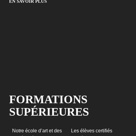
EN SAVOIR PLUS
F
O
R
M
A
T
I
O
N
S
S
U
P
É
R
I
E
U
R
E
S
Notre école d’art et des
Les élèves certifiés