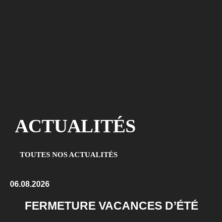
A
C
T
U
A
L
I
T
É
S
TOUTES NOS ACTUALITÉS
06.08.2026
FERMETURE VACANCES D’ÉTÉ