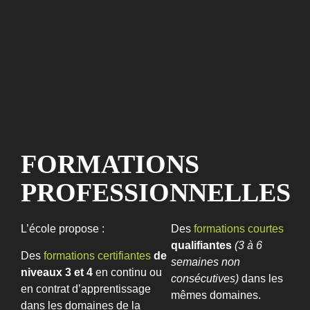
F
O
R
M
A
T
I
O
N
S
P
R
O
F
E
S
S
I
O
N
N
E
L
L
E
S
L’école propose :
Des
formations courtes
qualifiantes
(3 à 6
Des
formations certifiantes
de
semaines non
niveaux 3 et 4
en continu ou
consécutives)
dans les
en contrat d’apprentissage
mêmes domaines.
dans les domaines de la