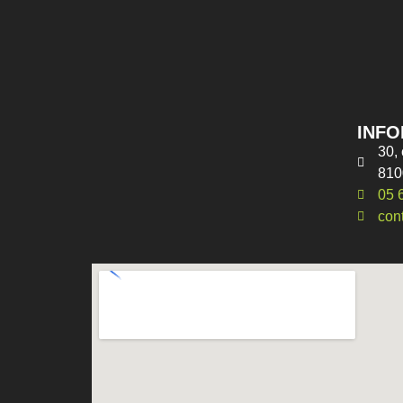
INFO
30, 
810
05 
con